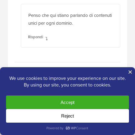
Penso che qui stiano parlando di contenuti
unici per ogni dominio.
Rispondi
Lascia un commento
Grazie per aver scelto di lasciare un commento. Tieni
presente che tutti i commenti sono moderati secondo
la nostra
politica sui commenti
e il tuo indirizzo email
NON verrà pubblicato. Si prega di NON utilizzare
parole chiave nel campo del nome. Avviamo una
conversazione personale e significativa.