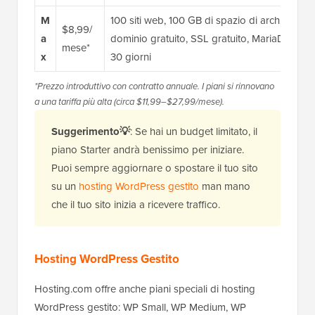
M
100 siti web, 100 GB di spazio di archiviazi
$8,99/
a
dominio gratuito, SSL gratuito, MariaDB illimi
mese*
x
30 giorni
*Prezzo introduttivo con contratto annuale. I piani si rinnovano
a una tariffa più alta (circa $11,99–$27,99/mese).
Suggerimento💡
: Se hai un budget limitato, il
piano Starter andrà benissimo per iniziare.
Puoi sempre aggiornare o spostare il tuo sito
su un
hosting WordPress gestito
man mano
che il tuo sito inizia a ricevere traffico.
Hosting WordPress Gestito
Hosting.com offre anche piani speciali di hosting
WordPress gestito: WP Small, WP Medium, WP