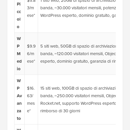
$5.8
1 sito web, 20GB di spazio di archiviazione NV
Pi
3/m
banda, ~30.000 visitatori mensili, potenziato d
cc
ese*
WordPress esperto, dominio gratuito, garanzia d
ol
o
W
P
$9.9
5 siti web, 50GB di spazio di archiviazione NV
M
6/m
banda, ~120.000 visitatori mensili, Object Cac
ed
ese*
esperto, dominio gratuito, garanzia di rimborso 
io
W
P
$16.
15 siti web, 100GB di spazio di archiviazione 
Av
63/
banda, ~250.000 visitatori mensili, Object Cach
an
mes
Rocket.net, supporto WordPress esperto, domini
za
e*
rimborso di 30 giorni
to