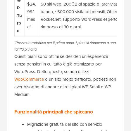
W
$24,
50 siti web, 200GB di spazio di archiviazione 
P
99/
banda, ~500.000 visitatori mensili, Object Cach
Tu
mes
Rocket.net, supporto WordPress esperto, domini
rb
e*
rimborso di 30 giorni
o
*Prezzo introduttivo per il primo anno. I piani si rinnovano a una
tariffa più alta.
Questi piani sono ottimi se desideri un'esperienza
senza pensieri in cui tutto è già ottimizzato per
WordPress. Detto questo, se non utilizzi
WooCommerce
o un sito molto trafficato, potresti non
aver bisogno di andare oltre i piani WP Small o WP
Medium.
Funzionalità principali che spiccano
Migrazione gratuita del sito con servizio