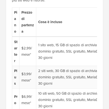
più siti web e risorse.
Pi
Prezzo
a
di
Cosa è incluso
n
partenz
o
a
St
1 sito web, 15 GB di spazio di archiviazione 
ar
$2,99/
dominio gratuito, SSL gratuito, MariaDB illimi
te
mese*
30 giorni
r
Pl
2 siti web, 30 GB di spazio di archiviazione 
$3,99/
u
dominio gratuito, SSL gratuito, MariaDB illimi
mese*
s
30 giorni
10 siti web, 50 GB di spazio di archiviazion
Pr
$6,99/
dominio gratuito, SSL gratuito, MariaDB illimi
o
mese*
30 giorni