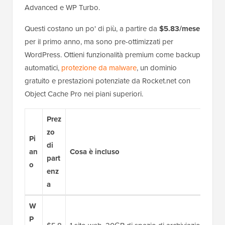
Advanced e WP Turbo.
Questi costano un po' di più, a partire da
$5.83/mese
per il primo anno, ma sono pre-ottimizzati per
WordPress. Ottieni funzionalità premium come backup
automatici,
protezione da malware
, un dominio
gratuito e prestazioni potenziate da Rocket.net con
Object Cache Pro nei piani superiori.
Prez
zo
Pi
di
an
Cosa è incluso
part
o
enz
a
W
P