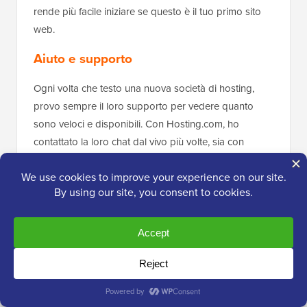
rende più facile iniziare se questo è il tuo primo sito
web.
Aiuto e supporto
Ogni volta che testo una nuova società di hosting,
provo sempre il loro supporto per vedere quanto
sono veloci e disponibili. Con Hosting.com, ho
contattato la loro chat dal vivo più volte, sia con
domande semplici che tecniche.
La buona notizia è che sono disponibili
24 ore su 24,
7 giorni su 7
tramite chat dal vivo, ticket di supporto e
telefono.