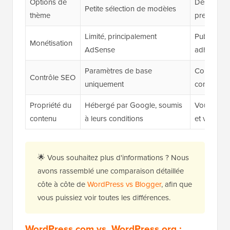
Options de
Des millier
Petite sélection de modèles
thème
premium
Limité, principalement
Publicités, 
Monétisation
AdSense
adhésions,
Paramètres de base
Contrôle t
Contrôle SEO
uniquement
comme
A
Propriété du
Hébergé par Google, soumis
Vous possé
contenu
à leurs conditions
et vos do
🌟 Vous souhaitez plus d'informations ? Nous
avons rassemblé une comparaison détaillée
côte à côte de
WordPress vs Blogger
, afin que
vous puissiez voir toutes les différences.
WordPress.com vs. WordPress.org :