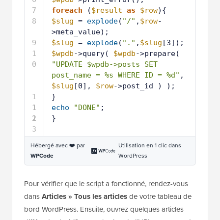
7
foreach
(
$result
as
$row
){
8
$slug
= 
explode
(
"/"
,
$row
-
>meta_value);
9
$slug
= 
explode
(
"."
,
$slug
[3]);
1
$wpdb
->query( 
$wpdb
->prepare( 
0
"UPDATE $wpdb->posts SET 
post_name = %s WHERE ID = %d"
, 
$slug
[0], 
$row
->post_id ) );
1
}
1
1
echo
"DONE"
;
2
1
}
3
Hébergé avec ❤️ par
Utilisation en 1 clic dans
WPCode
WordPress
Pour vérifier que le script a fonctionné, rendez-vous
dans
Articles » Tous les articles
de votre tableau de
bord WordPress. Ensuite, ouvrez quelques articles