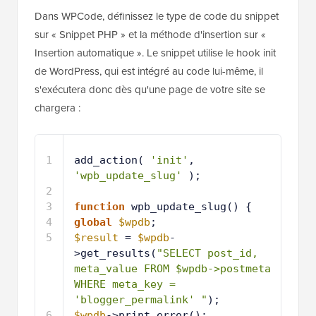
Dans WPCode, définissez le type de code du snippet
sur « Snippet PHP » et la méthode d'insertion sur «
Insertion automatique ». Le snippet utilise le hook init
de WordPress, qui est intégré au code lui-même, il
s'exécutera donc dès qu'une page de votre site se
chargera :
1
add_action( 
'init'
, 
'wpb_update_slug'
);
2
3
function
wpb_update_slug() {
4
global
$wpdb
;
5
$result
= 
$wpdb
-
>get_results(
"SELECT post_id, 
meta_value FROM $wpdb->postmeta 
WHERE meta_key = 
'blogger_permalink' "
);
6
$wpdb
->print_error();