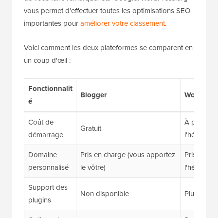
vous permet d'effectuer toutes les optimisations SEO
importantes pour
améliorer votre classement
.
Voici comment les deux plateformes se comparent en
un coup d'œil :
Fonctionnalit
Blogger
WordPress
é
Coût de
À partir d
Gratuit
démarrage
l'héberge
Domaine
Pris en charge (vous apportez
Pris en ch
personnalisé
le vôtre)
l'héberge
Support des
Non disponible
Plus de 63
plugins