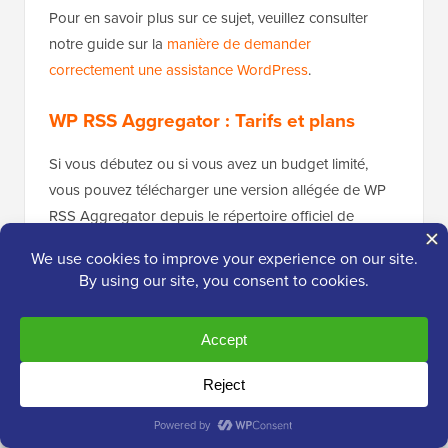
Pour en savoir plus sur ce sujet, veuillez consulter
notre guide sur la
manière de demander
correctement une assistance WordPress
.
WP RSS Aggregator : Tarifs et plans
Si vous débutez ou si vous avez un budget limité,
vous pouvez télécharger une version allégée de WP
RSS Aggregator depuis le répertoire officiel de
WordPress. Vous pourrez alors créer un nombre
illimité de flux RSS, à partir d'autant de sources que
vous le souhaitez.
Cependant, si vous souhaitez convertir ces flux en
articles autonomes, accéder à des modèles
supplémentaires prêts à l'emploi ou utiliser les
intégrations d'IA, vous devrez passer à un plan