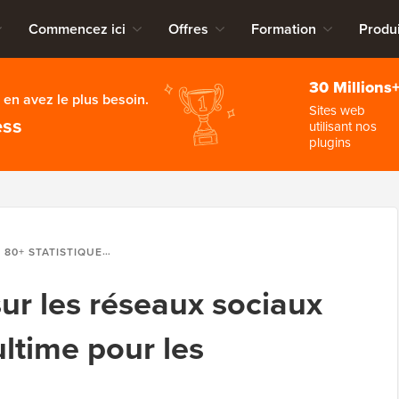
Commencez ici
Offres
Formation
Produi
30 Millions
en avez le plus besoin.
Sites web
ess
utilisant nos
plugins
80+ STATISTIQUES SUR LES RÉSEAUX SOCIAUX POUR 2026 (LISTE ULTIME POUR LES BLOGUEURS)
sur les réseaux sociaux
ultime pour les