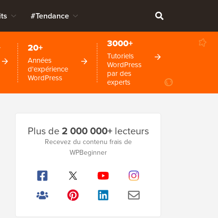
ts
#Tendance
3000+
+
20+
Tutoriels
Années
WordPress
d'expérience
par des
WordPress
experts
Barre
Plus de
2 000 000+
lecteurs
latérale
Recevez du contenu frais de
WPBeginner
principale