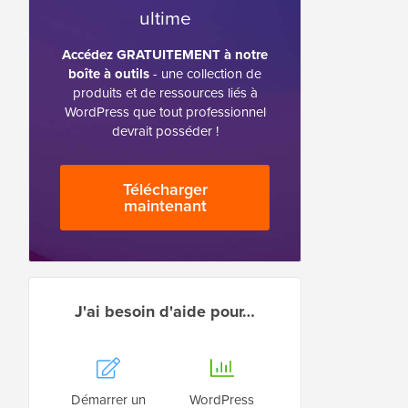
ultime
Accédez GRATUITEMENT à notre
boîte à outils
- une collection de
produits et de ressources liés à
WordPress que tout professionnel
devrait posséder !
Télécharger
maintenant
J'ai besoin d'aide pour…
Démarrer un
WordPress