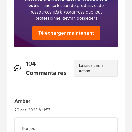
outils
- une collection de produits et de
ressources liés à WordPress que tout
professionnel devrait posséder !
Télécharger maintenant
Interactions
104
Laisser une r
action
des
Commentaires
lecteurs
Amber
29 oct. 2023 à 11:57
Bonjour,