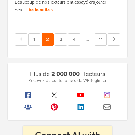
Beaucoup de nos lecteurs ont essayé d'ajouter
des…
Lire la suite »
Page
Page
1
Page
2
Page
3
Page
4
Page
11
Page
Pages
…
intermédiaires
précédente
suivante
omises
Barre
Plus de
2 000 000+
lecteurs
latérale
Recevez du contenu frais de WPBeginner
principale