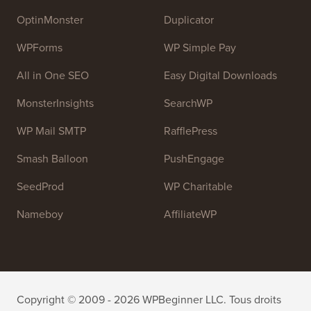
les gens à apprendre WordPress et à améliorer leurs
sites Web.
Rejoignez notre équipe :
Nous recrutons !
OptinMonster
Duplicator
WPForms
WP Simple Pay
All in One SEO
Easy Digital Downloads
MonsterInsights
SearchWP
WP Mail SMTP
RafflePress
Smash Balloon
PushEngage
SeedProd
WP Charitable