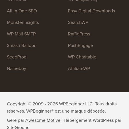
All in One SEO
Easy Digital Downloads
MonsterInsights
SearchWP
WP Mail SMTP
RafflePress
Smash Balloon
PushEngage
SeedProd
WP Charitable
Nameboy
AffiliateWP
Copyright © 2009 - 2026 WPBeginner LLC. Tous droits
réservés. WPBeginner® est une marque déposée.
Géré par
Awesome Motive
|
Hébergement WordPress
par
SiteGround