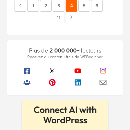
Page
Page
1
Page
2
Page
3
Page
4
Page
5
Page
6
Pages
…
intermédiai
précédente
Page
11
Page
omises
suivante
Barre
Plus de
2 000 000+
lecteurs
latérale
Recevez du contenu frais de WPBeginner
principale