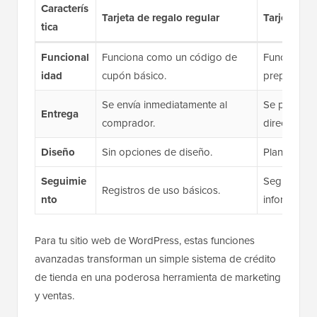
Caracterís
Tarjeta de regalo regular
Tarjeta de
tica
Funcional
Funciona como un código de
Funciona 
idad
cupón básico.
prepago.
Se envía inmediatamente al
Se puede p
Entrega
comprador.
directament
Diseño
Sin opciones de diseño.
Plantillas 
Seguimie
Seguimiento
Registros de uso básicos.
nto
informes.
Para tu sitio web de WordPress, estas funciones
avanzadas transforman un simple sistema de crédito
de tienda en una poderosa herramienta de marketing
y ventas.