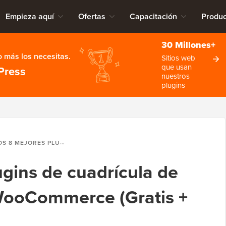
Empieza aquí
Ofertas
Capacitación
Produc
30 Millones+
 más los necesitas.
Sitios web
que usan
Press
nuestros
plugins
EJORES PLUGINS DE CUADRÍCULA DE PRODUCTOS PARA WOOCOMMERCE (GRATIS + PAGO)
ugins de cuadrícula de
WooCommerce (Gratis +