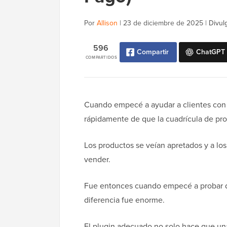
Por
Allison
|
23 de diciembre de 2025
|
Divul
596
Compartir
ChatGPT
COMPARTIDOS
Cuando empecé a ayudar a clientes co
rápidamente de que la cuadrícula de pr
Los productos se veían apretados y a los
vender.
Fue entonces cuando empecé a probar di
diferencia fue enorme.
El plugin adecuado no solo hace que una