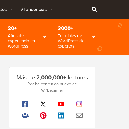
tos
#Tendencias
20+
3000+
Años de
Tutoriales de
experiencia en
WordPress de
WordPress
expertos
Barra
Más de
2,000,000+
lectores
lateral
Recibe contenido nuevo de
WPBeginner
principal