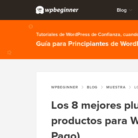
Blog
Tutoriales de WordPress de Confianza, cuando
Guía para Principiantes de Word
WPBEGINNER
BLOG
MUESTRA
LOS 8 M
Los 8 mejores pl
productos para 
Pago)