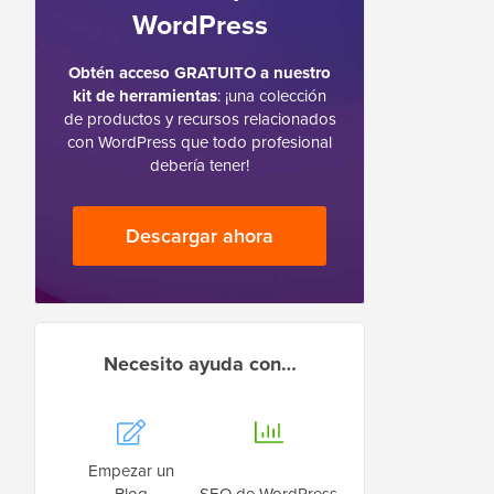
WordPress
Obtén acceso GRATUITO a nuestro
kit de herramientas
: ¡una colección
de productos y recursos relacionados
con WordPress que todo profesional
debería tener!
Descargar ahora
Necesito ayuda con…
Empezar un
Blog
SEO de WordPress