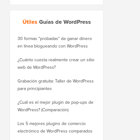
Útiles
Guías de WordPress
30 formas "probadas" de ganar dinero
Cómo mover correctam
en línea blogueando con WordPress
WordPress.com a Word
¿Cuánto cuesta realmente crear un sitio
Cómo mover WordPres
web de WordPress?
a un nuevo dominio si
Grabación gratuita: Taller de WordPress
Cómo cambiar de Blog
para principiantes
sin perder posiciones
¿Cuál es el mejor plugin de pop-ups de
Cómo cambiar de Wix 
WordPress? (Comparación)
correctamente (paso a
Los 5 mejores plugins de comercio
Cómo mudarse de Squ
electrónico de WordPress comparados
WordPress correctame