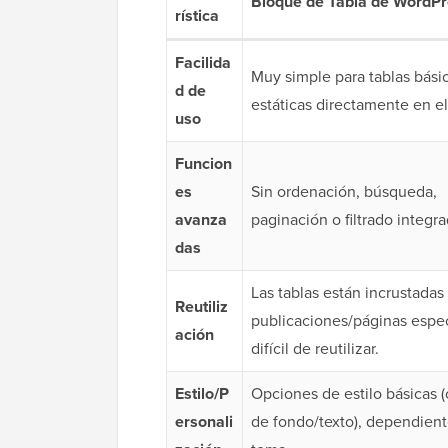
Bloque de Tabla de WordP
rística
Facilida
Muy simple para tablas bási
d de
estáticas directamente en el
uso
Funcion
es
Sin ordenación, búsqueda,
avanza
paginación o filtrado integra
das
Las tablas están incrustadas
Reutiliz
publicaciones/páginas espec
ación
difícil de reutilizar.
Estilo/P
Opciones de estilo básicas (
ersonali
de fondo/texto), dependient