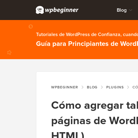
Blog
Tutoriales de WordPress de Confianza, cuando
Guía para Principiantes de Word
WPBEGINNER
BLOG
PLUGINS
CÓMO AGREG
Cómo agregar tab
páginas de WordP
HTML)