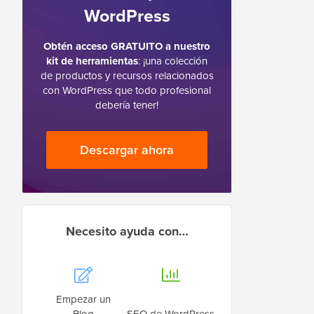
WordPress
Obtén acceso GRATUITO a nuestro
kit de herramientas
: ¡una colección
de productos y recursos relacionados
con WordPress que todo profesional
debería tener!
Descargar ahora
Necesito ayuda con…
Empezar un
Blog
SEO de WordPress