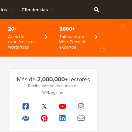
tos
#Tendencias
20+
3000+
Años de
Tutoriales de
experiencia en
WordPress de
WordPress
expertos
Barra
Más de
2,000,000+
lectores
lateral
Recibe contenido nuevo de
WPBeginner
principal