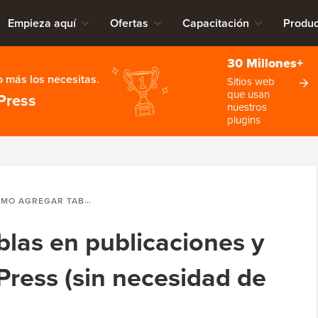
Empieza aquí
Ofertas
Capacitación
Produc
30 Millones+
 más los necesitas.
Sitios web
que usan
Press
nuestros
plugins
AR TABLAS EN PUBLICACIONES Y PÁGINAS DE WORDPRESS (SIN NECESIDAD DE HTML)
las en publicaciones y
ress (sin necesidad de