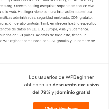
re muy conocido en la industria del hosting de WordPress y
ss.org. Ofrecen hosting asequible, soporte de chat en vivo
u sitio web. Hostinger viene con una instalación automática
tomáticas administradas, seguridad mejorada, CDN gratuito,
gración de sitio gratuita. También ofrecen hosting específico
centros de datos en EE. UU., Europa, Asia y Sudamérica.
suarios en 150 países. Además de todo esto, tienen un
 de WPBeginner combinado con SSL gratuito y un nombre de
Los usuarios de WPBeginner
obtienen un
descuento exclusivo
del 79%
y ¡
dominio gratis!
Visitar Hostinger