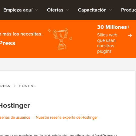
Empieza aquí
Ofertas
Capacitación
Produc
30 Millones+
 más los necesitas.
Sitios web
que usan
Press
nuestros
plugins
PRESS
HOSTINGER
Hostinger
señas de usuarios
|
Nuestra reseña experta de Hostinger