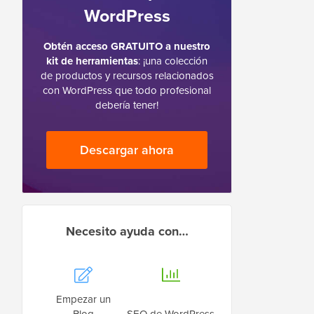
WordPress
Obtén acceso GRATUITO a nuestro
kit de herramientas
: ¡una colección
de productos y recursos relacionados
con WordPress que todo profesional
debería tener!
Descargar ahora
Necesito ayuda con…
Empezar un
Blog
SEO de WordPress