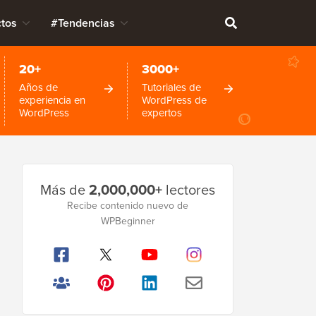
tos
#Tendencias
20+
3000+
Años de
Tutoriales de
experiencia en
WordPress de
WordPress
expertos
Barra
Más de
2,000,000+
lectores
lateral
Recibe contenido nuevo de
WPBeginner
principal