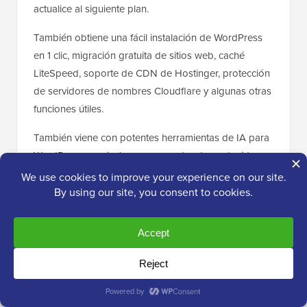
actualice al siguiente plan.
También obtiene una fácil instalación de WordPress
en 1 clic, migración gratuita de sitios web, caché
LiteSpeed, soporte de CDN de Hostinger, protección
de servidores de nombres Cloudflare y algunas otras
funciones útiles.
También viene con potentes herramientas de IA para
WordPress, que incluyen un creador de contenido
con IA, un constructor de sitios web con IA, un
asistente de IA llamado Kodee y un solucionador de
problemas de WordPress con IA. También puede
instalar cualquier plugin de WordPress, plantillas,
constructores de páginas de arrastrar y soltar, y más.
¿Listo para empezar con Hostinger?
Haz clic aquí
para seleccionar tu plan de Hostinger
.