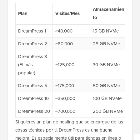
Almacenamien
Prec
Plan
Visitas/Mes
to
prim
DreamPress 1
~40.000
15 GB NVMe
$14.
DreamPress 2
~80,000
25 GB NVMe
$17.
DreamPress 3
(El más
~125,000
30 GB NVMe
$20
popular)
DreamPress 5
~175,000
50 GB NVMe
$29
DreamPress 10
~350,000
100 GB NVMe
$47.
DreamPress 20
~700,000
200 GB NVMe
$77.
Si quieres un plan de hosting que se encargue de las
cosas técnicas por ti, DreamPress es una buena
mejora. Es especialmente útil para tiendas en línea o