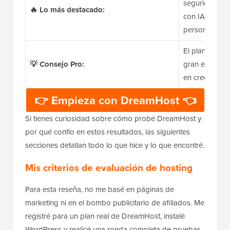
seguridad diar
🔥 Lo más destacado:
con IA gratuit
personalizad
El plan 'Web 
💡 Consejo Pro:
gran equilibri
en crecimiento
👉 Empieza con DreamHost 👈
Si tienes curiosidad sobre cómo probé DreamHost y
por qué confío en estos resultados, las siguientes
secciones detallan todo lo que hice y lo que encontré.
Mis criterios de evaluación de hosting
Para esta reseña, no me basé en páginas de
marketing ni en el bombo publicitario de afiliados. Me
registré para un plan real de DreamHost, instalé
WordPress y realicé una ronda completa de pruebas