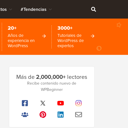
tos
#Tendencias
20+
3000+
Años de
Tutoriales de
experiencia en
WordPress de
WordPress
expertos
Barra
Más de
2,000,000+
lectores
lateral
Recibe contenido nuevo de
WPBeginner
principal