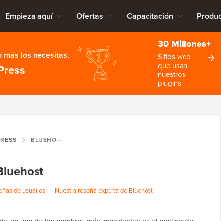
Empieza aquí
Ofertas
Capacitación
Produc
30 Millones+
 más los necesitas.
Sitios web
que usan
Press
nuestros
plugins
PRESS
BLUEHOST
Bluehost
ñas de usuarios
|
Nuestra reseña experta de Bluehost