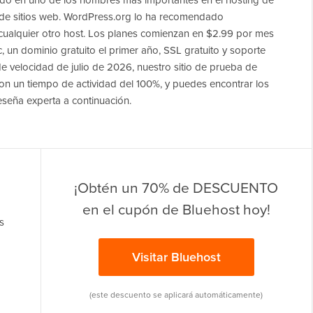
ido en uno de los nombres más importantes en el hosting de
de sitios web. WordPress.org lo ha recomendado
ualquier otro host. Los planes comienzan en $2.99 por mes
c, un dominio gratuito el primer año, SSL gratuito y soporte
de velocidad de julio de 2026, nuestro sitio de prueba de
 un tiempo de actividad del 100%, y puedes encontrar los
seña experta a continuación.
¡Obtén un 70% de DESCUENTO
en el cupón de Bluehost hoy!
s
Visitar Bluehost
(este descuento se aplicará automáticamente)