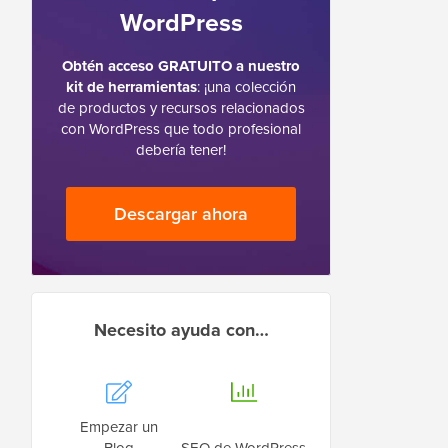
WordPress
Obtén acceso GRATUITO a nuestro
kit de herramientas
: ¡una colección
de productos y recursos relacionados
con WordPress que todo profesional
debería tener!
Descargar ahora
Necesito ayuda con…
Empezar un
Blog
SEO de WordPress