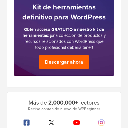
Kit de herramientas
definitivo para WordPress
Obtén acceso GRATUITO a nuestro kit de
herramientas
: ¡una colección de productos y
recursos relacionados con WordPress que
todo profesional debería tener!
Descargar ahora
Barra
Más de
2,000,000+
lectores
lateral
Recibe contenido nuevo de WPBeginner
principal