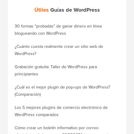
Útiles
Guías de WordPress
30 formas "probadas" de ganar dinero en línea
Cómo mo
blogueando con WordPress
a WordP
¿Cuánto cuesta realmente crear un sitio web de
Cómo m
WordPress?
dominio
Grabación gratuita: Taller de WordPress para
Cómo ca
principiantes
posicio
¿Cuál es el mejor plugin de pop-ups de WordPress?
Cómo ca
(Comparación)
a paso)
Los 5 mejores plugins de comercio electrónico de
Cómo m
WordPress comparados
correct
Cómo crear un boletín informativo por correo
Cómo mo