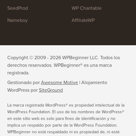
WPForms
WP Simple Pay
All in One SEO
Easy Digital Downloads
MonsterInsights
SearchWP
WP Mail SMTP
RafflePress
Smash Balloon
PushEngage
SeedProd
WP Charitable
Nameboy
AffiliateWP
Copyright © 2009 - 2026 WPBeginner LLC. Todos los
derechos reservados. WPBeginner® es una marca
registrada.
Gestionado por
Awesome Motive
|
Alojamiento