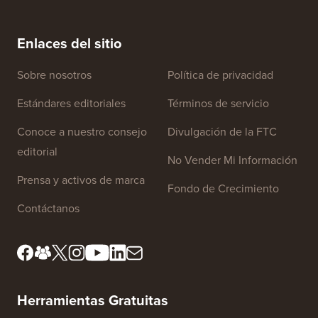
Cómo crear un boletín informativo por correo
Cómo mo
electrónico de la manera CORRECTA (paso a paso)
tiempo 
Enlaces del sitio
Sobre nosotros
Política de privacidad
Estándares editoriales
Términos de servicio
Conoce a nuestro consejo
Divulgación de la FTC
editorial
No Vender Mi Información
Prensa y activos de marca
Fondo de Crecimiento
Contáctanos