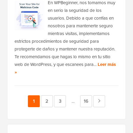
En WPBeginner, nos tomamos muy
en serio la seguridad de los
usuarios. Debido a que confías en
nosotros para mantenerte seguro
mientras visitas, implementamos
estrictos procedimientos de seguridad para
protegerte de daños y mantener nuestra reputación.
Te recomendamos que hagas lo mismo en tu sitio
web de WordPress, y que escanees para…
Leer más
»
Página
1
Página
2
Página
3
Página
16
Página
Páginas
…
provisionales
siguiente
omitidas
Barra