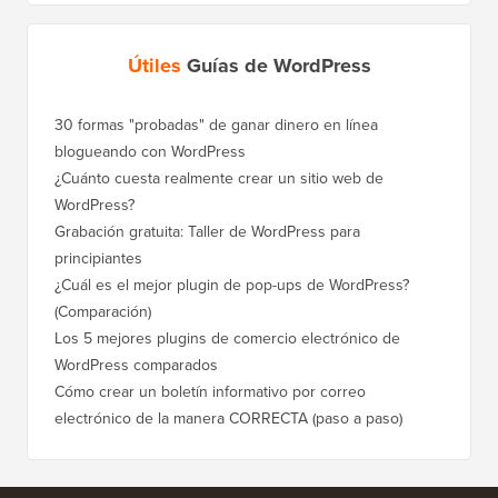
Útiles
Guías de WordPress
30 formas "probadas" de ganar dinero en línea
Cómo mo
blogueando con WordPress
a WordP
¿Cuánto cuesta realmente crear un sitio web de
Cómo m
WordPress?
dominio
Grabación gratuita: Taller de WordPress para
Cómo ca
principiantes
posicio
¿Cuál es el mejor plugin de pop-ups de WordPress?
Cómo ca
(Comparación)
a paso)
Los 5 mejores plugins de comercio electrónico de
Cómo m
WordPress comparados
correct