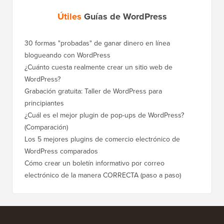
Útiles
Guías de WordPress
30 formas "probadas" de ganar dinero en línea
Cómo mo
blogueando con WordPress
a WordP
¿Cuánto cuesta realmente crear un sitio web de
Cómo m
WordPress?
dominio
Grabación gratuita: Taller de WordPress para
Cómo ca
principiantes
posicio
¿Cuál es el mejor plugin de pop-ups de WordPress?
Cómo ca
(Comparación)
a paso)
Los 5 mejores plugins de comercio electrónico de
Cómo m
WordPress comparados
correct
Cómo crear un boletín informativo por correo
Cómo mo