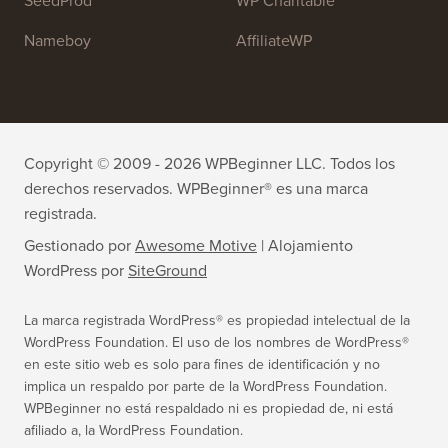
All in One SEO
Easy Digital Downloads
MonsterInsights
SearchWP
WP Mail SMTP
RafflePress
Smash Balloon
PushEngage
SeedProd
WP Charitable
Nameboy
AffiliateWP
Copyright © 2009 - 2026 WPBeginner LLC. Todos los
derechos reservados. WPBeginner® es una marca
registrada.
Gestionado por
Awesome Motive
|
Alojamiento
WordPress
por
SiteGround