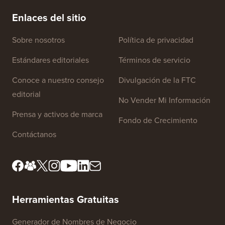
electrónico de la manera CORRECTA (paso a paso)
tiempo 
Enlaces del sitio
Sobre nosotros
Política de privacidad
Estándares editoriales
Términos de servicio
Conoce a nuestro consejo
Divulgación de la FTC
editorial
No Vender Mi Información
Prensa y activos de marca
Fondo de Crecimiento
Contáctanos