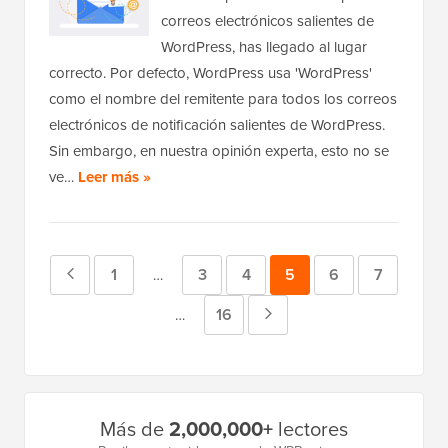
correos electrónicos salientes de
WordPress, has llegado al lugar
correcto. Por defecto, WordPress usa 'WordPress'
como el nombre del remitente para todos los correos
electrónicos de notificación salientes de WordPress.
Sin embargo, en nuestra opinión experta, esto no se
ve…
Leer más »
Página
Página
1
Página
3
Página
4
Página
5
Página
6
Página
7
Páginas
…
provisionales
anterior
Página
16
Página
Páginas
…
omitidas
provisionales
siguiente
omitidas
Barra
Más de
2,000,000+
lectores
lateral