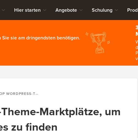
Hier starten
Angebote
Schulung
Prod
 Sie sie am dringendsten benötigen.
W
d
P
v
PRESS-THEME-MARKTPLÄTZE, UM DIE BESTEN THEMES ZU FINDEN
-Theme-Marktplätze, um
s zu finden