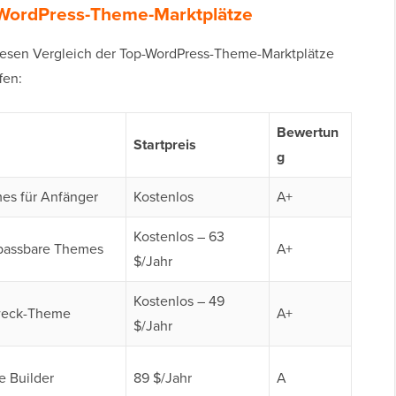
n WordPress-Theme-Marktplätze
iesen Vergleich der Top-WordPress-Theme-Marktplätze
fen:
Bewertun
Startpreis
g
es für Anfänger
Kostenlos
A+
Kostenlos – 63
passbare Themes
A+
$/Jahr
Kostenlos – 49
weck-Theme
A+
$/Jahr
e Builder
89 $/Jahr
A