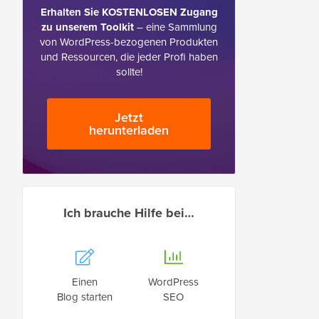
Erhalten Sie KOSTENLOSEN Zugang
zu unserem Toolkit
– eine Sammlung
von WordPress-bezogenen Produkten
und Ressourcen, die jeder Profi haben
sollte!
Jetzt
herunterladen
Ich brauche Hilfe bei…
Einen
WordPress
Blog starten
SEO