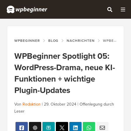
WPBEGINNER
BLOG
NACHRICHTEN
WPBEGINNER SPOTLIGHT 05: WORDPRESS-DRAMA, NEUE KI-FUNKTIONEN + WICHTIGE PLUGIN-UPDATES
WPBeginner Spotlight 05:
WordPress-Drama, neue KI-
Funktionen + wichtige
Plugin-Updates
Von
Redaktion
|
29. Oktober 2024
|
Offenlegung durch
Leser