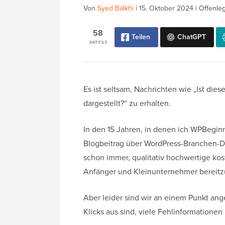
Von
Syed Balkhi
|
15. Oktober 2024
|
Offenle
58
Teilen
ChatGPT
ANTEILE
Es ist seltsam, Nachrichten wie „Ist die
dargestellt?“ zu erhalten.
In den 15 Jahren, in denen ich WPBeginne
Blogbeitrag über WordPress-Branchen-D
schon immer, qualitativ hochwertige kost
Anfänger und Kleinunternehmer bereitzu
Aber leider sind wir an einem Punkt ang
Klicks aus sind, viele Fehlinformatione