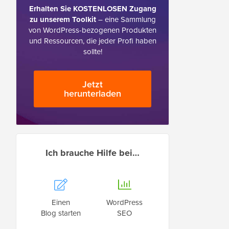
Erhalten Sie KOSTENLOSEN Zugang
zu unserem Toolkit
– eine Sammlung
von WordPress-bezogenen Produkten
und Ressourcen, die jeder Profi haben
sollte!
Jetzt
herunterladen
Ich brauche Hilfe bei…
Einen
WordPress
Blog starten
SEO