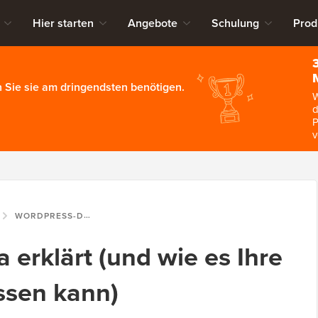
Hier starten
Angebote
Schulung
Prod
 Sie sie am dringendsten benötigen.
W
d
P
v
WORDPRESS-DRAMA ERKLÄRT (UND WIE ES IHRE WEBSITE BEEINFLUSSEN KANN)
erklärt (und wie es Ihre
ssen kann)