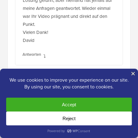
Lösung geführt, aber niemand hat jemals auf
meine Anfragen geantwortet. Wieder einmal
war Ihr Video prägnant und direkt auf den
Punkt.
Vielen Dank!
David
Antworten
Yan Bin
12. Nov. 2024 um 7:38 Uhr
Hallo,
Als ich ein Plugin installiert und versucht habe,
es zu aktivieren, gab die Seite Folgendes