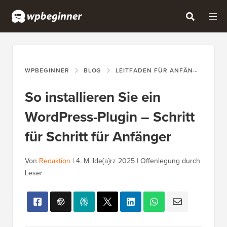
WPBEGINNER
BLOG
LEITFADEN FÜR ANFÄNGER
S
So installieren Sie ein
WordPress-Plugin – Schritt
für Schritt für Anfänger
Von
Redaktion
|
4. M ilde{a}rz 2025
|
Offenlegung durch
Leser