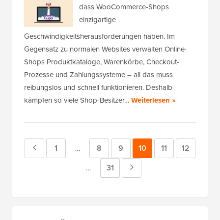
dass WooCommerce-Shops
einzigartige
Geschwindigkeitsherausforderungen haben. Im
Gegensatz zu normalen Websites verwalten Online-
Shops Produktkataloge, Warenkörbe, Checkout-
Prozesse und Zahlungssysteme – all das muss
reibungslos und schnell funktionieren. Deshalb
kämpfen so viele Shop-Besitzer…
Weiterlesen »
Vorherige
Seite
1
Seite
8
Seite
9
Seite
10
Seite
11
Seite
12
Zwischenseiten
…
weggelassen
Seite
Seite
31
Nächste
Zwischenseiten
…
weggelassen
Seite
Primäres