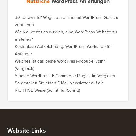
Nützliche
WordPress-Anleitungen
30 „bewährte“ Wege, um online mit WordPress Geld zu
So vers
verdienen
WordPre
Wie viel kostet es wirklich, eine WordPress-Website zu
So vers
erstellen?
Domain,
Kostenlose Aufzeichnung: WordPress-Workshop für
Wechsel
Anfänger
Ranking
Welches ist das beste WordPress-Popup-Plugin?
So wech
(Vergleich)
für Schri
5 beste WordPress E-Commerce-Plugins im Vergleich
So wech
So erstellen Sie einen E-Mail-Newsletter auf die
So vers
RICHTIGE Weise (Schritt für Schritt)
einen n