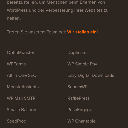
WPBeginner ist eine kostenlose WordPress-
Ressourcen-Website für Anfänger. WPBeginner wurde
im Juli 2009 von
Syed Balkhi
gegründet. Das
Hauptziel dieser Website ist es, qualitativ hochwertige
WordPress-Tutorials und andere Schulungsressourcen
bereitzustellen, um Menschen beim Erlernen von
WordPress und der Verbesserung ihrer Websites zu
helfen.
Treten Sie unserem Team bei:
Wir stellen ein!
OptinMonster
Duplicator
WPForms
WP Simple Pay