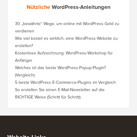
Nützliche
WordPress-Anleitungen
30 „bewährte“ Wege, um online mit WordPress Geld zu
So vers
verdienen
WordPre
Wie viel kostet es wirklich, eine WordPress-Website zu
So vers
erstellen?
Domain,
Kostenlose Aufzeichnung: WordPress-Workshop für
Wechsel
Anfänger
Ranking
Welches ist das beste WordPress-Popup-Plugin?
So wech
(Vergleich)
für Schri
5 beste WordPress E-Commerce-Plugins im Vergleich
So wech
So erstellen Sie einen E-Mail-Newsletter auf die
So vers
RICHTIGE Weise (Schritt für Schritt)
einen n