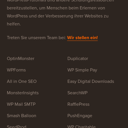
WPBeginner ist eine kostenlose WordPress-
Ressourcen-Website für Anfänger. WPBeginner wurde
im Juli 2009 von
Syed Balkhi
gegründet. Das
Hauptziel dieser Website ist es, qualitativ hochwertige
WordPress-Tutorials und andere Schulungsressourcen
bereitzustellen, um Menschen beim Erlernen von
WordPress und der Verbesserung ihrer Websites zu
helfen.
Treten Sie unserem Team bei:
Wir stellen ein!
OptinMonster
Duplicator
WPForms
WP Simple Pay