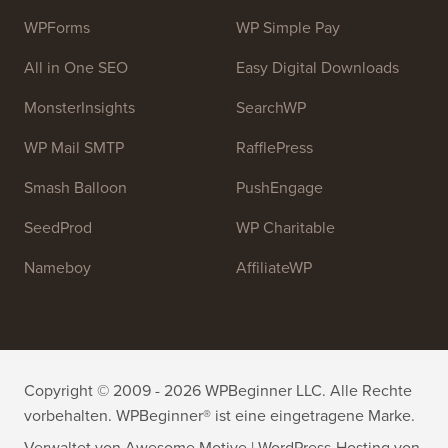
helfen.
Treten Sie unserem Team bei:
Wir stellen ein!
OptinMonster
Duplicator
WPForms
WP Simple Pay
All in One SEO
Easy Digital Downloads
MonsterInsights
SearchWP
WP Mail SMTP
RafflePress
Smash Balloon
PushEngage
SeedProd
WP Charitable