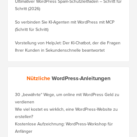
Ultimativer WordPress Spam-Schutzleitfaden – Schritt für
Schritt (2026)
So verbinden Sie KI-Agenten mit WordPress mit MCP
(Schritt für Schritt)
Vorstellung von HelpJet: Der KI-Chatbot, der die Fragen
Ihrer Kunden in Sekundenschnelle beantwortet
Nützliche
WordPress-Anleitungen
30 „bewährte“ Wege, um online mit WordPress Geld zu
So vers
verdienen
WordPre
Wie viel kostet es wirklich, eine WordPress-Website zu
So vers
erstellen?
Domain,
Kostenlose Aufzeichnung: WordPress-Workshop für
Wechsel