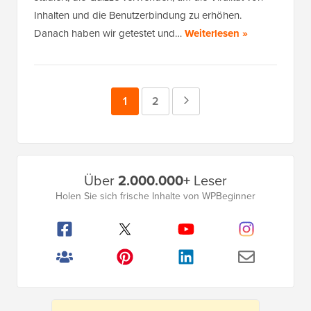
Inhalten und die Benutzerbindung zu erhöhen.
Danach haben wir getestet und…
Weiterlesen »
Seite
1
Seite
2
Nächste
Seite
Primäres
Über
2.000.000+
Leser
Seitenleistenmenü
Holen Sie sich frische Inhalte von WPBeginner