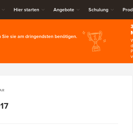
Hier starten
Angebote
Schulung
Prod
 Sie sie am dringendsten benötigen.
W
d
P
v
AR
017