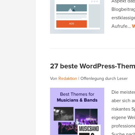
Aspekt dabe
Blogbeitrag
erstklassi
Aufrufe…
W
27 beste WordPress-Them
Von
Redaktion
|
Offenlegung durch Leser
Die meiste
aber sich a
riskantes S
eigene Weis
professione
Suche nach