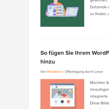
gewinnen. 
Dutzende v
zu finden,
So fügen Sie Ihrem WordPr
hinzu
Von
Redaktion
|
Offenlegung durch Leser
Möchten Si
hinzufügen
integriert
Diese Bild