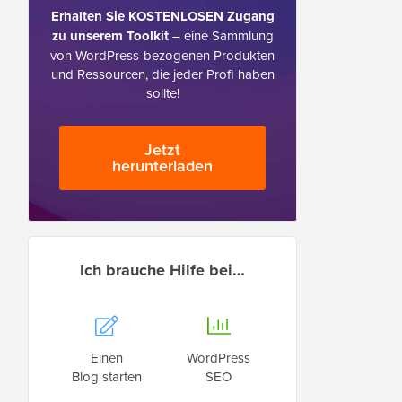
Erhalten Sie KOSTENLOSEN Zugang
zu unserem Toolkit
– eine Sammlung
von WordPress-bezogenen Produkten
und Ressourcen, die jeder Profi haben
sollte!
Jetzt
herunterladen
Ich brauche Hilfe bei…
Einen
WordPress
Blog starten
SEO