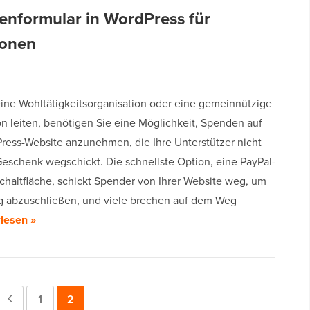
denformular in WordPress für
ionen
ine Wohltätigkeitsorganisation oder eine gemeinnützige
on leiten, benötigen Sie eine Möglichkeit, Spenden auf
Press-Website anzunehmen, die Ihre Unterstützer nicht
Geschenk wegschickt. Die schnellste Option, eine PayPal-
haltfläche, schickt Spender von Ihrer Website weg, um
g abzuschließen, und viele brechen auf dem Weg
lesen »
Vorherige
Seite
1
Seite
2