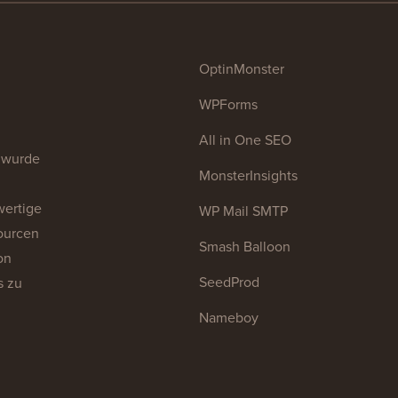
OptinMonster
WPForms
All in One SEO
 wurde
MonsterInsights
wertige
WP Mail SMTP
ourcen
Smash Balloon
on
SeedProd
s zu
Nameboy