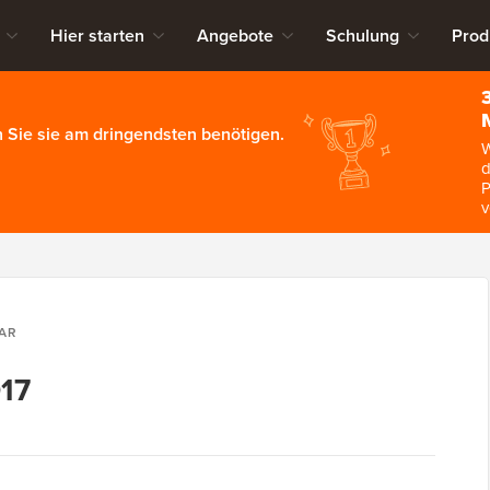
Hier starten
Angebote
Schulung
Prod
 Sie sie am dringendsten benötigen.
W
d
P
v
AR
017