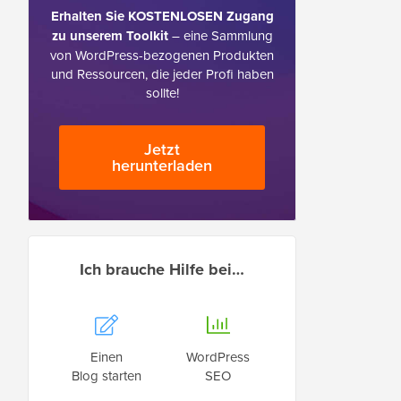
Erhalten Sie KOSTENLOSEN Zugang
zu unserem Toolkit
– eine Sammlung
von WordPress-bezogenen Produkten
und Ressourcen, die jeder Profi haben
sollte!
Jetzt
herunterladen
Ich brauche Hilfe bei…
Einen
WordPress
Blog starten
SEO