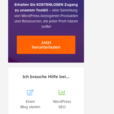
Erhalten Sie KOSTENLOSEN Zugang
zu unserem Toolkit
– eine Sammlung
von WordPress-bezogenen Produkten
und Ressourcen, die jeder Profi haben
sollte!
Jetzt
herunterladen
Ich brauche Hilfe bei…
Einen
WordPress
Blog starten
SEO