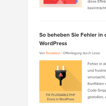
diese Effek
beeinträc
So beheben Sie Fehler in 
WordPress
Von
Redaktion
|
Offenlegung durch Leser
Fehler in 
und frustri
verursacht
Konflikten
Code-Snipp
gestoßen,