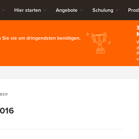
Hier starten
Angebote
Schulung
Prod
 Sie sie am dringendsten benötigen.
W
d
P
v
BER
2016