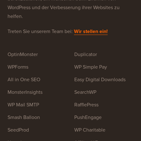
WPBeginner ist eine kostenlose WordPress-
Ressourcen-Website für Anfänger. WPBeginner wurde
im Juli 2009 von
Syed Balkhi
gegründet. Das
Hauptziel dieser Website ist es, qualitativ hochwertige
WordPress-Tutorials und andere Schulungsressourcen
bereitzustellen, um Menschen beim Erlernen von
WordPress und der Verbesserung ihrer Websites zu
helfen.
Treten Sie unserem Team bei:
Wir stellen ein!
OptinMonster
Duplicator
WPForms
WP Simple Pay