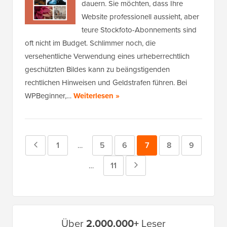
dauern. Sie möchten, dass Ihre
Website professionell aussieht, aber
teure Stockfoto-Abonnements sind
oft nicht im Budget. Schlimmer noch, die
versehentliche Verwendung eines urheberrechtlich
geschützten Bildes kann zu beängstigenden
rechtlichen Hinweisen und Geldstrafen führen. Bei
WPBeginner,…
Weiterlesen »
Vorherige
Seite
1
Seite
5
Seite
6
Seite
7
Seite
8
Seite
9
Zwischenseiten
…
weggelassen
Seite
Seite
11
Nächste
Zwischenseiten
…
weggelassen
Seite
Primäres
Über
2.000.000+
Leser