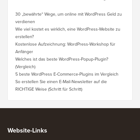
30 „bewährte“ Wege, um online mit WordPress Geld zu
So vers
verdienen
WordPre
Wie viel kostet es wirklich, eine WordPress-Website zu
So vers
erstellen?
Domain,
Kostenlose Aufzeichnung: WordPress-Workshop für
Wechsel
Anfänger
Ranking
Welches ist das beste WordPress-Popup-Plugin?
So wech
(Vergleich)
für Schri
5 beste WordPress E-Commerce-Plugins im Vergleich
So wech
So erstellen Sie einen E-Mail-Newsletter auf die
So vers
RICHTIGE Weise (Schritt für Schritt)
einen n