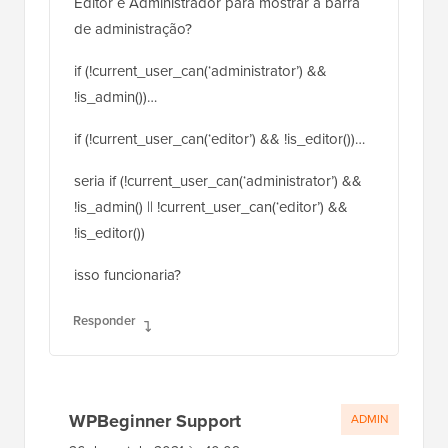
Editor e Administrador para mostrar a barra
de administração?
if (!current_user_can(‘administrator’) &&
!is_admin())…
if (!current_user_can(‘editor’) && !is_editor())…
seria if (!current_user_can(‘administrator’) &&
!is_admin() || !current_user_can(‘editor’) &&
!is_editor())
isso funcionaria?
Responder
WPBeginner Support
ADMIN