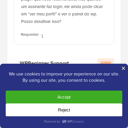
um assinante faz login, ele ainda pode clicar
em “ver meu perfil” e ver o painel do wp.
Posso desativar isso?
Responder
WPBeginner Support
ADMIN
26 de fev. de 2021 às 9:48
Você pode redirecionar usuários após o
login usando o método do nosso guia
abaixo:
https://www.wpbeginner.com/plugins/how-
to-redirect-users-after-successful-login-in-