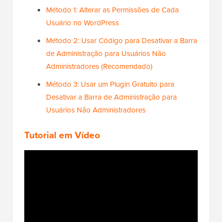
Método 1: Alterar as Permissões de Cada
Usuário no WordPress
Método 2: Usar Código para Desativar a Barra
de Administração para Usuários Não
Administradores (Recomendado)
Método 3: Usar um Plugin Gratuito para
Desativar a Barra de Administração para
Usuários Não Administradores
Tutorial em Vídeo