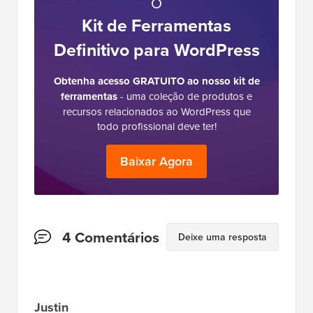
O
Kit de Ferramentas
Definitivo para WordPress
Obtenha acesso GRATUITO ao nosso kit de
ferramentas
- uma coleção de produtos e
recursos relacionados ao WordPress que
todo profissional deve ter!
Baixar Agora
Interações
4 Comentários
Deixe uma resposta
do
Leitor
Justin