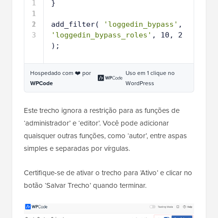
1
}
1
1
2
1
add_filter( 
'loggedin_bypass'
, 
3
'loggedin_bypass_roles'
, 10, 2 
);
Hospedado com ❤️ por
Uso em 1 clique no
WPCode
WordPress
Este trecho ignora a restrição para as funções de
‘administrador’ e ‘editor’. Você pode adicionar
quaisquer outras funções, como ‘autor’, entre aspas
simples e separadas por vírgulas.
Certifique-se de ativar o trecho para ‘Ativo’ e clicar no
botão ‘Salvar Trecho’ quando terminar.