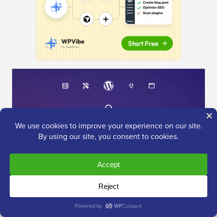
O
Kit de Ferramentas Definitivo
para WordPress
Obtenha acesso GRATUITO ao nosso kit de
ferramentas
- uma coleção de produtos e recursos
relacionados ao WordPress que todo profissional
deve ter!