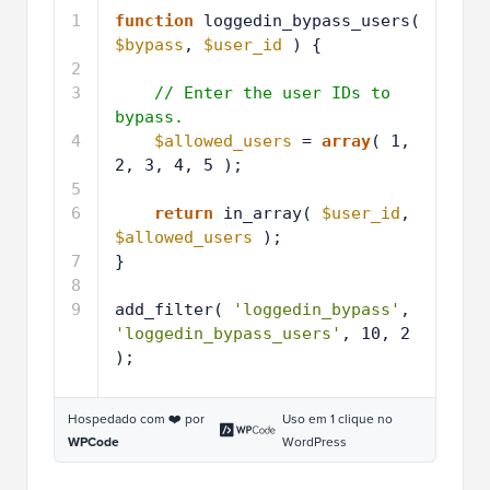
1
function
loggedin_bypass_users( 
$bypass
, 
$user_id
) {
2
3
// Enter the user IDs to 
bypass.
4
$allowed_users
= 
array
( 1, 
2, 3, 4, 5 );
5
6
return
in_array( 
$user_id
, 
$allowed_users
);
7
}
8
9
add_filter( 
'loggedin_bypass'
, 
'loggedin_bypass_users'
, 10, 2 
);
Hospedado com ❤️ por
Uso em 1 clique no
WPCode
WordPress