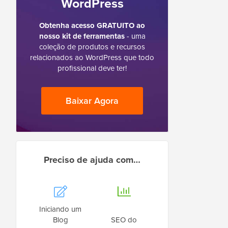
WordPress
Obtenha acesso GRATUITO ao
nosso kit de ferramentas
- uma
coleção de produtos e recursos
relacionados ao WordPress que todo
profissional deve ter!
Baixar Agora
Preciso de ajuda com…
Iniciando um
Blog
SEO do