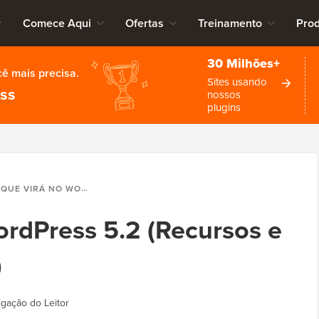
Comece Aqui
Ofertas
Treinamento
Pro
30 Milhões+
cê mais precisa.
Sites usando
ess
nossos
plugins
 VIRÁ NO WORDPRESS 5.2 (RECURSOS E CAPTURAS DE TELA)
rdPress 5.2 (Recursos e
)
lgação do Leitor