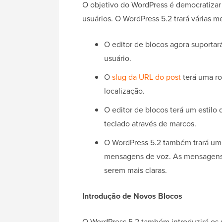
O objetivo do WordPress é democratizar 
usuários. O WordPress 5.2 trará várias me
O editor de blocos agora suporta
usuário.
O
slug da URL do post
terá uma ro
localização.
O editor de blocos terá um estilo
teclado através de marcos.
O WordPress 5.2 também trará uma
mensagens de voz. As mensagens 
serem mais claras.
Introdução de Novos Blocos
O WordPress 5.2 também introduzirá os s