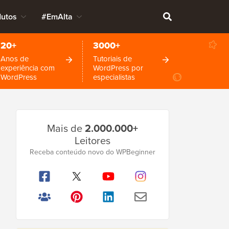
dutos
#EmAlta
20+
3000+
Anos de
Tutoriais de
experiência com
WordPress por
WordPress
especialistas
Barra
Mais de
2.000.000+
Lateral
Leitores
Principal
Receba conteúdo novo do WPBeginner