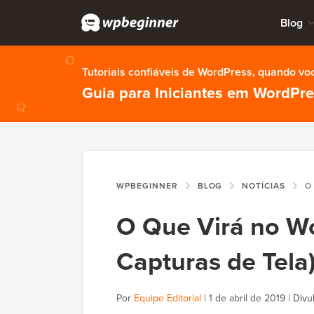
Blog
Tutoriais confiáveis de WordPress, quando vo
Guia para Iniciantes em WordPr
WPBEGINNER
BLOG
NOTÍCIAS
O QUE
O Que Virá no Wo
Capturas de Tela
Por
Equipe Editorial
|
1 de abril de 2019
|
Divu