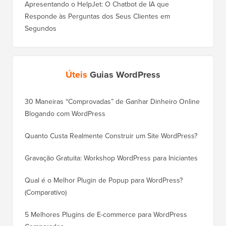
Apresentando o HelpJet: O Chatbot de IA que
Responde às Perguntas dos Seus Clientes em
Segundos
Úteis
Guias WordPress
30 Maneiras “Comprovadas” de Ganhar Dinheiro Online
Como Mo
Blogando com WordPress
WordPre
Quanto Custa Realmente Construir um Site WordPress?
Como M
Corret
Gravação Gratuita: Workshop WordPress para Iniciantes
Como Mu
Qual é o Melhor Plugin de Popup para WordPress?
Rankin
(Comparativo)
Como Mu
5 Melhores Plugins de E-commerce para WordPress
(Passo 