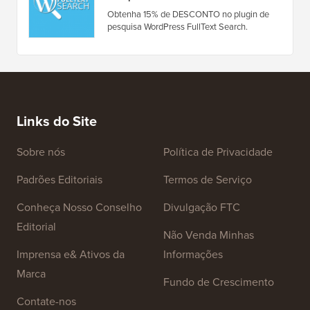
Obtenha 15% de DESCONTO no plugin de
pesquisa WordPress FullText Search.
Links do Site
Sobre nós
Política de Privacidade
Padrões Editoriais
Termos de Serviço
Conheça Nosso Conselho
Divulgação FTC
Editorial
Não Venda Minhas
Imprensa e& Ativos da
Informações
Marca
Fundo de Crescimento
Contate-nos