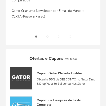
Comparados
Como M
Como Criar uma Newsletter por E-mail da Maneira
Corret
CERTA (Passo a Passo)
Como M
Servido
Ofertas e Cupons
(ver tudo)
Cupom Gator Website Builder
Obtenha 55% de DESCONTO no Gator Drag
& Drop Website Builder da HostGator.
Cupom de Pesquisa de Texto
Completo