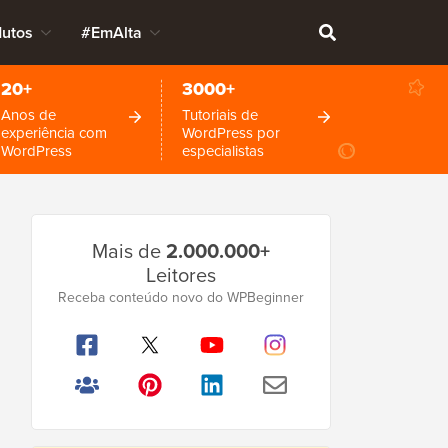
dutos
#EmAlta
20+
3000+
Anos de
Tutoriais de
experiência com
WordPress por
WordPress
especialistas
Barra
Mais de
2.000.000+
Lateral
Leitores
Principal
Receba conteúdo novo do WPBeginner