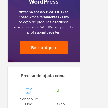
WordPress
Obtenha acesso GRATUITO ao
nosso kit de ferramentas
- uma
coleção de produtos e recursos
relacionados ao WordPress que todo
profissional deve ter!
Baixar Agora
Preciso de ajuda com…
Iniciando um
Blog
SEO do