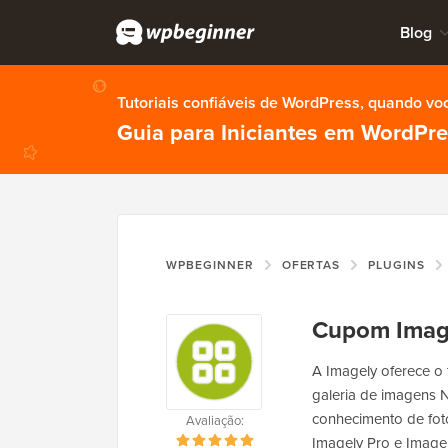
Blog
Tutoriais confiáveis de WordPress, quando vo
Guia para Iniciantes em WordPr
WPBEGINNER
OFERTAS
PLUGINS
Cupom Imag
A Imagely oferece o 
galeria de imagens 
conhecimento de fot
Avaliação:
Imagely Pro e Image