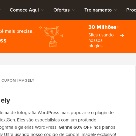
Comece Aqui
Ofertas
Treinamento
Pro
30 Milhões+
cê mais precisa.
Sites usando
ess
nossos
plugins
CUPOM IMAGELY
ely
tema de fotografia WordPress mais popular e o plugin de
NextGen. Eles são especialistas com um profundo
ografia e galerias WordPress.
Ganhe 60% OFF
nos planos
ly Ultra usando nosso código de cupom Imagely exclusivo!