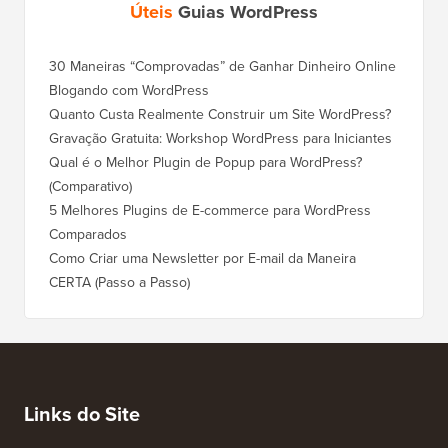
Úteis
Guias WordPress
30 Maneiras “Comprovadas” de Ganhar Dinheiro Online
Como Mo
Blogando com WordPress
WordPre
Quanto Custa Realmente Construir um Site WordPress?
Como M
Corret
Gravação Gratuita: Workshop WordPress para Iniciantes
Como Mu
Qual é o Melhor Plugin de Popup para WordPress?
Rankin
(Comparativo)
Como Mu
5 Melhores Plugins de E-commerce para WordPress
(Passo 
Comparados
Como M
Como Criar uma Newsletter por E-mail da Maneira
Corret
CERTA (Passo a Passo)
Como M
Servido