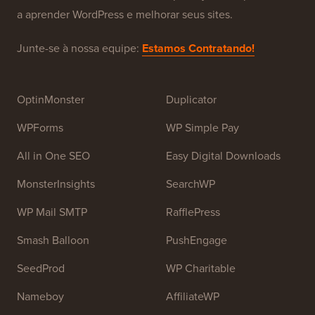
Sobre o WPBeginner®
WPBeginner é um site gratuito de recursos WordPress
para iniciantes. O WPBeginner foi fundado em julho de
2009 por
Syed Balkhi
. O principal objetivo deste site é
fornecer tutoriais de alta qualidade sobre WordPress e
outros recursos de treinamento para ajudar as pessoas
a aprender WordPress e melhorar seus sites.
Junte-se à nossa equipe:
Estamos Contratando!
OptinMonster
Duplicator
WPForms
WP Simple Pay
All in One SEO
Easy Digital Downloads