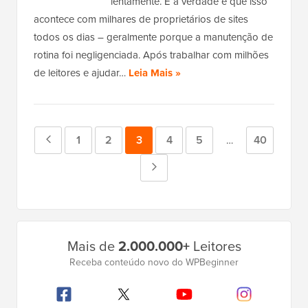
lentamente. E a verdade é que isso
acontece com milhares de proprietários de sites
todos os dias – geralmente porque a manutenção de
rotina foi negligenciada. Após trabalhar com milhões
de leitores e ajudar…
Leia Mais »
Página
Página
1
Página
2
Página
3
Página
4
Página
5
Página
40
Páginas
…
intermediárias
anterior
Próxima
omitidas
página
Barra
Mais de
2.000.000+
Leitores
Lateral
Receba conteúdo novo do WPBeginner
Principal