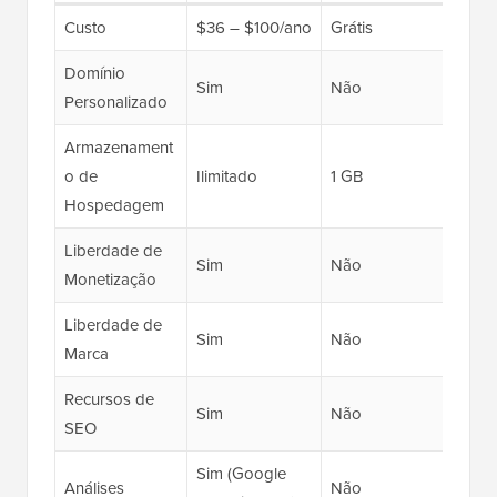
Custo
$36 – $100/ano
Grátis
$150
Domínio
Sim
Não
Sim
Personalizado
Armazenament
o de
Ilimitado
1 GB
50 G
Hospedagem
Liberdade de
Sim
Não
Sim
Monetização
Liberdade de
Sim
Não
Sim
Marca
Recursos de
Sim
Não
Sim
SEO
Sim (Google
Análises
Não
Sim