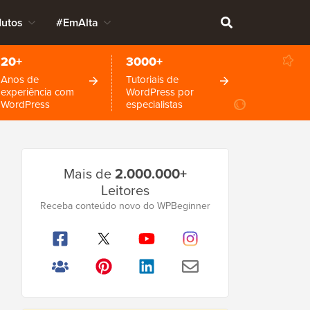
dutos
#EmAlta
20+
3000+
Anos de
Tutoriais de
experiência com
WordPress por
WordPress
especialistas
Barra
Mais de
2.000.000+
Lateral
Leitores
Principal
Receba conteúdo novo do WPBeginner