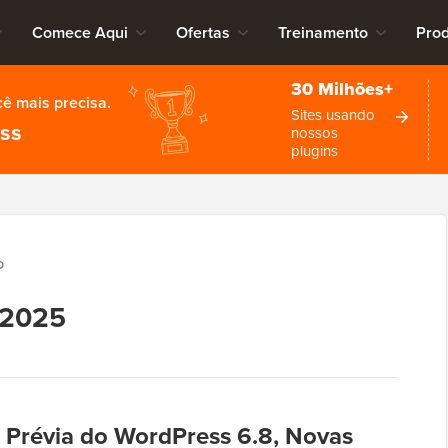
Comece Aqui
Ofertas
Treinamento
Pro
30 Milhões+
cê mais precisa.
Sites usando
ess
nossos
plugins
O
 2025
 Prévia do WordPress 6.8, Novas