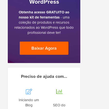
WordPress
Obtenha acesso GRATUITO ao
nosso kit de ferramentas
- uma
coleção de produtos e recursos
relacionados ao WordPress que todo
profissional deve ter!
Baixar Agora
Preciso de ajuda com…
Iniciando um
Blog
SEO do