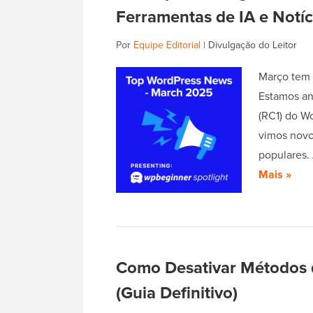
Ferramentas de IA e Notíc
Por
Equipe Editorial
|
Divulgação do Leitor
Março tem 
Estamos an
(RC1) do Wo
vimos novo
populares.
Mais »
Como Desativar Método
(Guia Definitivo)