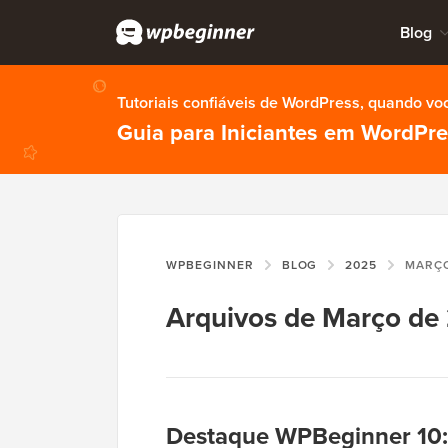
Blog
Tutoriais confiáveis de WordPress, quando vo
Guia para Iniciantes em WordPr
WPBEGINNER
BLOG
2025
MARÇ
Arquivos de Março de
Destaque WPBeginner 10: