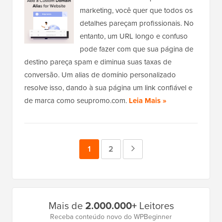
marketing, você quer que todos os
detalhes pareçam profissionais. No
entanto, um URL longo e confuso
pode fazer com que sua página de
destino pareça spam e diminua suas taxas de
conversão. Um alias de domínio personalizado
resolve isso, dando à sua página um link confiável e
de marca como seupromo.com.
Leia Mais »
Página
1
Página
2
Próxima
página
Barra
Mais de
2.000.000+
Leitores
Lateral
Receba conteúdo novo do WPBeginner