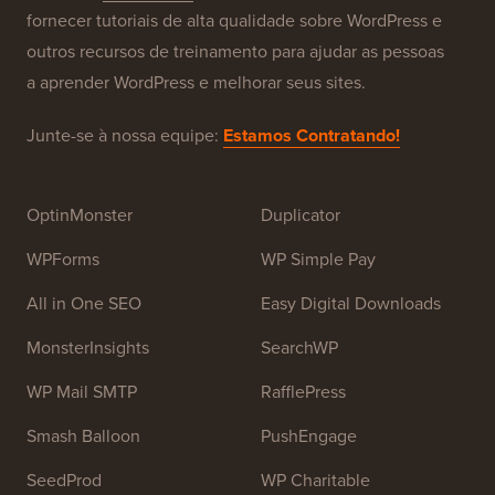
Sobre o WPBeginner®
WPBeginner é um site gratuito de recursos WordPress
para iniciantes. O WPBeginner foi fundado em julho de
2009 por
Syed Balkhi
. O principal objetivo deste site é
fornecer tutoriais de alta qualidade sobre WordPress e
outros recursos de treinamento para ajudar as pessoas
a aprender WordPress e melhorar seus sites.
Junte-se à nossa equipe:
Estamos Contratando!
OptinMonster
Duplicator