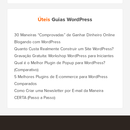
Úteis
Guias WordPress
30 Maneiras “Comprovadas” de Ganhar Dinheiro Online
Como Mo
Blogando com WordPress
WordPre
Quanto Custa Realmente Construir um Site WordPress?
Como M
Corret
Gravação Gratuita: Workshop WordPress para Iniciantes
Como Mu
Qual é o Melhor Plugin de Popup para WordPress?
Rankin
(Comparativo)
Como Mu
5 Melhores Plugins de E-commerce para WordPress
(Passo 
Comparados
Como M
Como Criar uma Newsletter por E-mail da Maneira
Corret
CERTA (Passo a Passo)