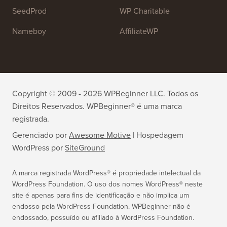
OptinMonster
Duplicator
WPForms
WP Simple Pay
All in One SEO
Easy Digital Downloads
MonsterInsights
SearchWP
WP Mail SMTP
RafflePress
Smash Balloon
PushEngage
SeedProd
WP Charitable
Nameboy
AffiliateWP
Copyright © 2009 - 2026 WPBeginner LLC. Todos os
Direitos Reservados. WPBeginner® é uma marca