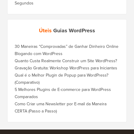
Segundos
Úteis
Guias WordPress
30 Maneiras “Comprovadas” de Ganhar Dinheiro Online
Como Mo
Blogando com WordPress
WordPre
Quanto Custa Realmente Construir um Site WordPress?
Como M
Corret
Gravação Gratuita: Workshop WordPress para Iniciantes
Como Mu
Qual é o Melhor Plugin de Popup para WordPress?
Rankin
(Comparativo)
Como Mu
5 Melhores Plugins de E-commerce para WordPress
(Passo 
Comparados
Como M
Como Criar uma Newsletter por E-mail da Maneira