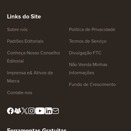
Corret
CERTA (Passo a Passo)
Como M
Servido
Links do Site
Sobre nós
Política de Privacidade
Padrões Editoriais
Termos de Serviço
Conheça Nosso Conselho
Divulgação FTC
Editorial
Não Venda Minhas
Imprensa e& Ativos da
Informações