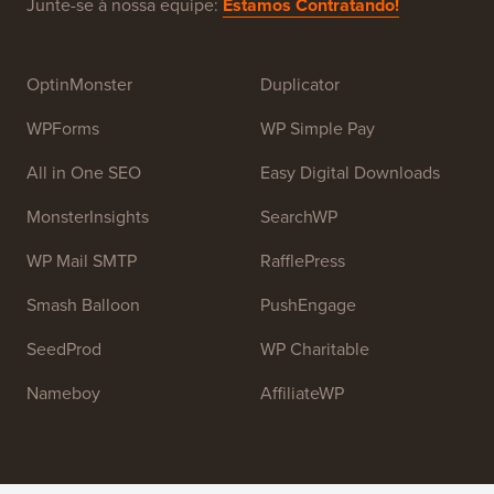
Junte-se à nossa equipe:
Estamos Contratando!
OptinMonster
Duplicator
WPForms
WP Simple Pay
All in One SEO
Easy Digital Downloads
MonsterInsights
SearchWP
WP Mail SMTP
RafflePress
Smash Balloon
PushEngage
SeedProd
WP Charitable
Nameboy
AffiliateWP