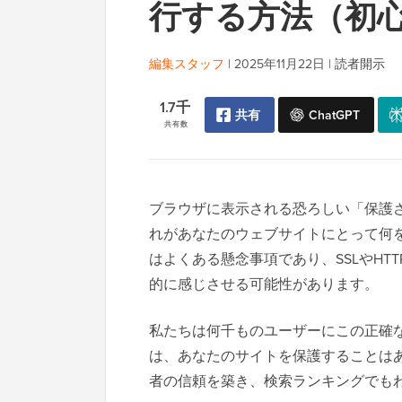
行する方法（初
編集スタッフ
|
2025年11月22日
|
読者開示
1.7千
共有
ChatGPT
共有数
ブラウザに表示される恐ろしい「保護
れがあなたのウェブサイトにとって何
はよくある懸念事項であり、SSLやHT
的に感じさせる可能性があります。
私たちは何千ものユーザーにこの正確
は、あなたのサイトを保護することは
者の信頼を築き、検索ランキングでも