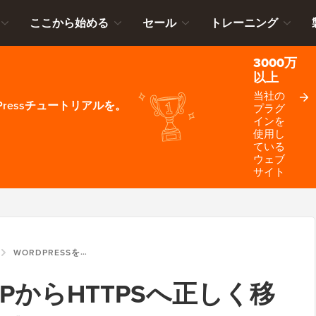
ここから始める
セール
トレーニング
3000万
以上
当社の
ressチュートリアルを。
プラグ
インを
使用し
ている
ウェブ
サイト
WORDPRESSをHTTPからHTTPSへ正しく移行する方法（初心者ガイド）
HTTPからHTTPSへ正しく移