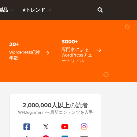
製品
#トレンド
3000+
20+
専門家による
WordPress経験
WordPressチュ
年数
ートリアル
プ
2,000,000人以上
の読者
ラ
WPBeginnerから最新コンテンツを入手
イ
マ