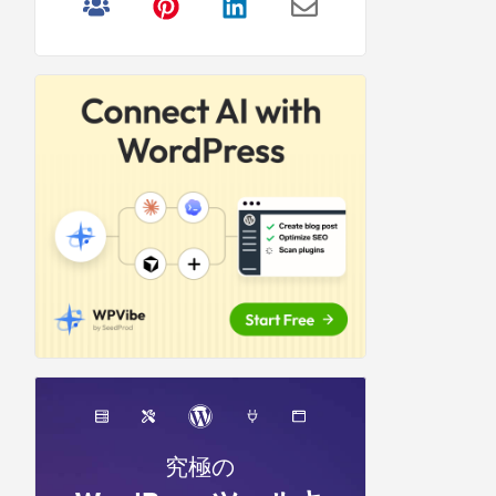
リ
サ
イ
ド
バ
ー
究極の