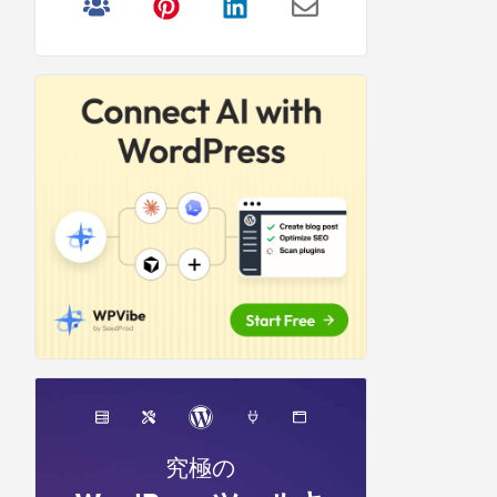
リ
サ
イ
ド
バ
ー
究極の