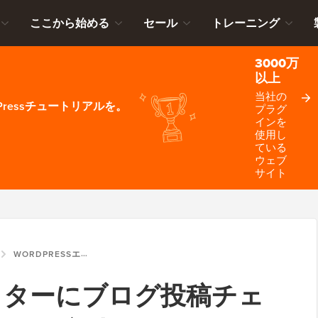
ここから始める
セール
トレーニング
3000万
以上
当社の
ressチュートリアルを。
プラグ
インを
使用し
ている
ウェブ
サイト
WORDPRESSエディターにブログ投稿チェックリストを追加する方法
エディターにブログ投稿チェ