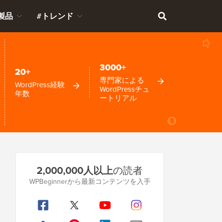
製品
#トレンド
3000+
20+
専門家による
WordPress経験
WordPressチュ
年数
ートリアル
プ
2,000,000人以上
の読者
ラ
WPBeginnerから最新コンテンツを入手
イ
マ