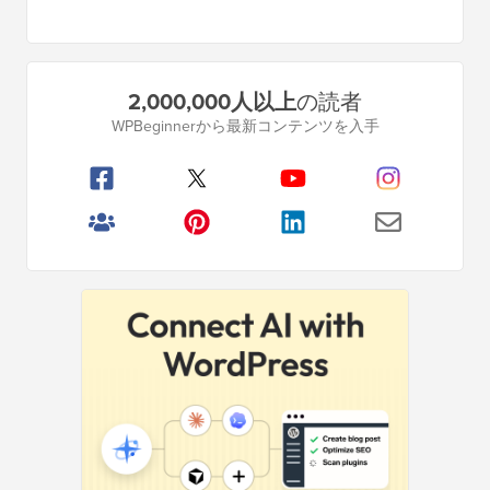
プ
2,000,000人以上
の読者
ラ
WPBeginnerから最新コンテンツを入手
イ
マ
リ
サ
イ
ド
バ
ー