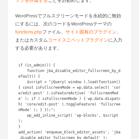
ップを作成する
ことをお勧めします。
WordPressでフルスクリーンモードを永続的に無効
にするには、次のコードをWordPressテーマの
functions.php
ファイル、
サイト固有のプラグイン
、
またはカスタム
コードスニペットプラグイン
に入力
する必要があります。
if (is_admin()) { 

    function jba_disable_editor_fullscreen_by_d
efault() {

    $script = "jQuery( window ).load(function() 
{ const isFullscreenMode = wp.data.select( 'cor
e/edit-post' ).isFeatureActive( 'fullscreenMod
e' ); if ( isFullscreenMode ) { wp.data.dispatc
h( 'core/edit-post' ).toggleFeature( 'fullscree
nMode' ); } });";

    wp_add_inline_script( 'wp-blocks', $script 
);

}

add_action( 'enqueue_block_editor_assets', 'jba
_disable_editor_fullscreen_by_default' );
