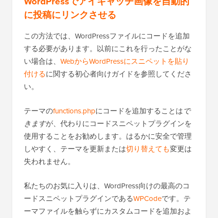
WordPressでアイキャッチ画像を自動的
に投稿にリンクさせる
この方法では、WordPressファイルにコードを追加
する必要があります。以前にこれを行ったことがな
い場合は、
WebからWordPressにスニペットを貼り
付ける
に関する初心者向けガイドを参照してくださ
い。
テーマの
functions.php
にコードを追加することは
で
きます
が、代わりにコードスニペットプラグインを
使用することをお勧めします。はるかに安全で管理
しやすく、テーマを更新または
切り替えても
変更は
失われません。
私たちのお気に入りは、WordPress向けの最高のコ
ードスニペットプラグインである
WPCode
です。テ
ーマファイルを触らずにカスタムコードを追加およ