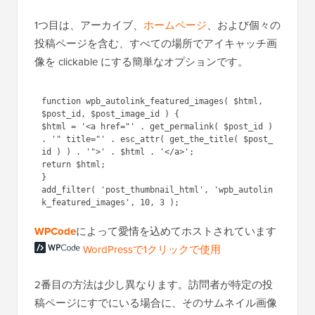
1つ目は、アーカイブ、
ホームページ
、および個々の
投稿ページを含む、すべての場所でアイキャッチ画
像を clickable にする簡単なオプションです。
function wpb_autolink_featured_images( $html, 
$post_id, $post_image_id ) {

$html = '<a href="' . get_permalink( $post_id ) 
. '" title="' . esc_attr( get_the_title( $post_
id ) ) . '">' . $html . '</a>';

return $html;

}

add_filter( 'post_thumbnail_html', 'wpb_autolin
WordPressで1ク
WPCode
によって愛情を込め
リックで使用
てホストされています
2番目の方法は少し異なります。訪問者が特定の投
稿ページにすでにいる場合に、そのサムネイル画像