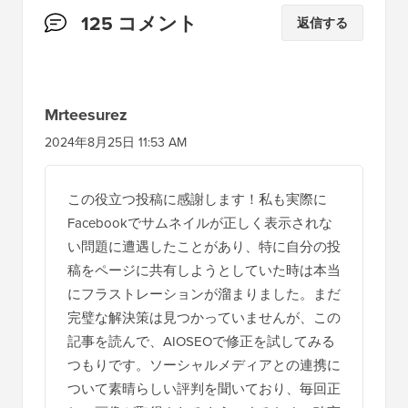
読
125 コメント
返信する
者
と
の
Mrteesurez
イ
2024年8月25日 11:53 AM
ン
タ
この役立つ投稿に感謝します！私も実際に
ラ
Facebookでサムネイルが正しく表示されな
ク
い問題に遭遇したことがあり、特に自分の投
シ
稿をページに共有しようとしていた時は本当
にフラストレーションが溜まりました。まだ
ョ
完璧な解決策は見つかっていませんが、この
ン
記事を読んで、AIOSEOで修正を試してみる
つもりです。ソーシャルメディアとの連携に
ついて素晴らしい評判を聞いており、毎回正