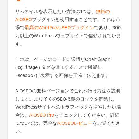
サムネイルを表示したい方法の1つは、
無料の
AIOSEO
プラグインを使用することです。これは市
場で
最高のWordPress SEOプラグイン
であり、300
万以上のWordPressウェブサイトで信頼されていま
す。
これは、ページのコードに適切なOpen Graph
(
) タグを追加することで機能し、
og:image
Facebookに表示する画像を正確に伝えます。
AIOSEOの無料バージョンでこれを行う方法を説明
します。より多くのSEO機能のロックを解除し、
WordPressサイトへのトラフィックを増やしたい場
合は、
AIOSEO Pro
をチェックしてください。詳細
については、完全な
AIOSEOレビュー
をご覧くださ
い。