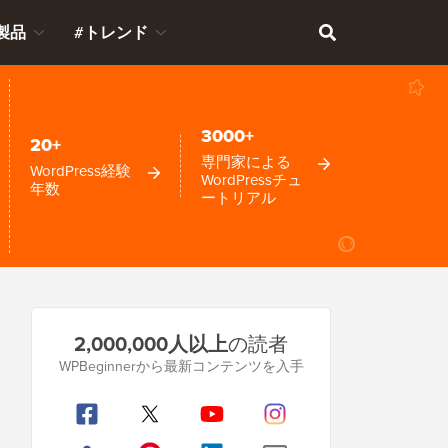
製品
#トレンド
3000+
20+
専門家による
WordPress経験
WordPressチュ
年数
ートリアル
プ
2,000,000人以上
の読者
ラ
WPBeginnerから最新コンテンツを入手
イ
マ