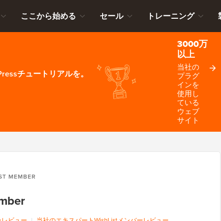
ここから始める
セール
トレーニング
3000万
以上
当社の
ressチュートリアルを。
プラグ
インを
使用し
ている
ウェブ
サイト
IST MEMBER
ember
ーレビュー
|
当社のエキスパートWishListメンバーレビュー