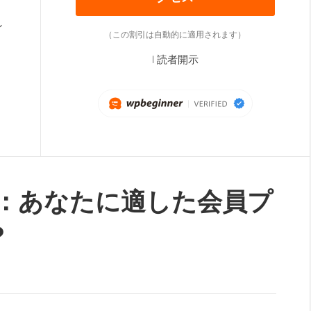
ン
（この割引は自動的に適用されます）
|
読者開示
ember：あなたに適した会員プ
？