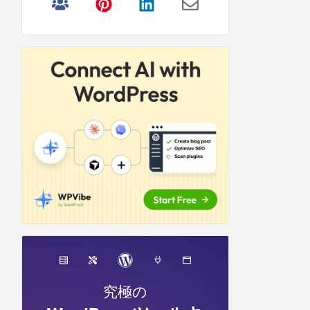
リ
サ
イ
ド
バ
ー
究極の