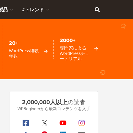
製品
#トレンド
3000+
20+
専門家による
WordPress経験
WordPressチュ
年数
ートリアル
プ
2,000,000人以上
の読者
ラ
WPBeginnerから最新コンテンツを入手
イ
マ