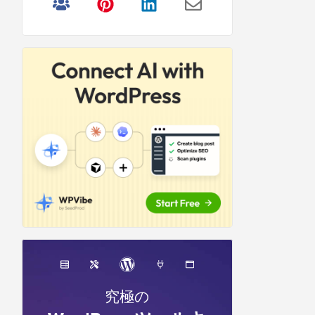
リ
サ
イ
ド
バ
ー
究極の