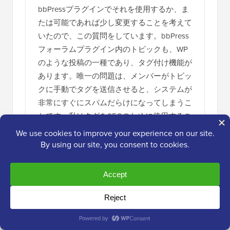
bbPressプラグインでそれを使用するか、ま
たは可能であれば少し変更することを考えて
いたので、この質問をしています。bbPress
フォーラムプラグイン内のトピックも、WP
のような投稿の一種であり、タグ付け機能が
あります。唯一の問題は、メンバーがトピッ
クに手動でタグを送信させると、システムが
非常にすぐにスパムだらけになってしまうこ
とです。私はタグをSEOのために使用するこ
と全体を信じていません。タグは、タグを非
常に慎重に選び、やりすぎないようにすれ
ば、コンテンツの優れたナビゲーション/フ
ィルタリング要素として見ています。
Zurbのフォーラムでこのライブ例を見まし
た。彼らはまた、Foundationのどの要素につ
いて質問しているかに基づいて、各トピック