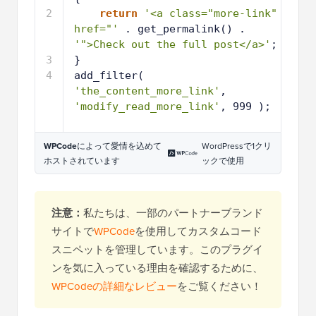
2
return
'<a class="more-link" 
href="'
. get_permalink() . 
'">Check out the full post</a>'
;
3
}
4
add_filter( 
'the_content_more_link'
, 
'modify_read_more_link'
, 999 );
WPCode
によって愛情を込めて
WordPressで1クリ
ホストされています
ックで使用
注意：
私たちは、一部のパートナーブランド
サイトで
WPCode
を使用してカスタムコード
スニペットを管理しています。このプラグイ
ンを気に入っている理由を確認するために、
WPCodeの詳細なレビュー
をご覧ください！