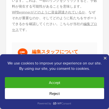
います。これは、一部のリンクをクリックすると、手数
料が発生する可能性があることを意味します。
WPBeginnerがどのように資金調達されているか
、なぜ
それが重要なのか、そしてどのように私たちをサポート
できるかを確認してください。こちらが当社の
編集プロ
セス
です。
編集スタッフについて
WPBeginnerの編集スタッフは、WordPress、
Webホスティング、eコマース、SEO、マー
ケティングで16年以上の経験を持つSyed
Balkhiが率いるWordPress専門家のチームで
す。2009年に開始されたWPBeginnerは、現
在、業界最大の無料WordPressリソースサイ
トであり、WordPressのWikipediaと呼ばれる
こともあります。